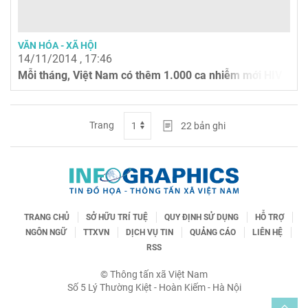
VĂN HÓA - XÃ HỘI
14/11/2014 , 17:46
Mỗi tháng, Việt Nam có thêm 1.000 ca nhiễm mới HIV
Trang
22
bản ghi
TRANG CHỦ
SỞ HỮU TRÍ TUỆ
QUY ĐỊNH SỬ DỤNG
HỖ TRỢ
NGÔN NGỮ
TTXVN
DỊCH VỤ TIN
QUẢNG CÁO
LIÊN HỆ
RSS
© Thông tấn xã Việt Nam
Số 5 Lý Thường Kiệt - Hoàn Kiếm - Hà Nội