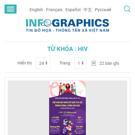
English
Français
Español
中文
Русский
TỪ KHÓA : HIV
Hiển thị
Trang
22
bản ghi