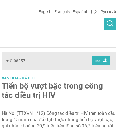
English
Français
Español
中文
Русский
#IG-08257
JPG
VĂN HÓA - XÃ HỘI
Tiến bộ vượt bậc trong công
tác điều trị HIV
Hà Nội (TTXVN 1/12) Công tác điều trị HIV trên toàn cầu
trong 15 năm qua đã đạt được những tiến bộ vượt bậc,
ghi nhận khoảng 20,9 triệu trên tổng số 36,7 triệu người