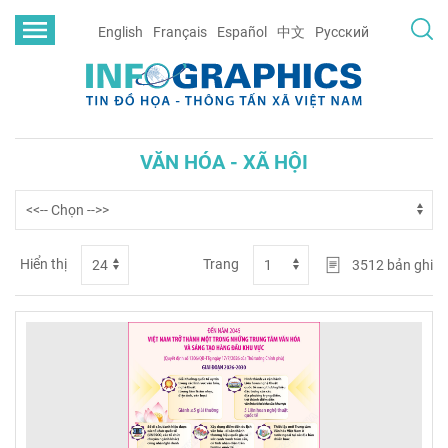
English
Français
Español
中文
Русский
VĂN HÓA - XÃ HỘI
Hiển thị
Trang
3512
bản ghi