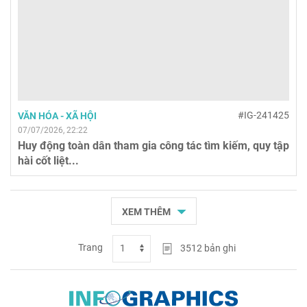
#IG-241425
VĂN HÓA - XÃ HỘI
07/07/2026, 22:22
Huy động toàn dân tham gia công tác tìm kiếm, quy tập
hài cốt liệt...
XEM THÊM
Trang
3512
bản ghi