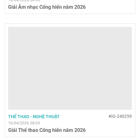
16/04/2026, 08:06
Giải Âm nhạc Cống hiến năm 2026
#IG-240259
THỂ THAO - NGHỆ THUẬT
16/04/2026, 08:05
Giải Thể thao Cống hiến năm 2026