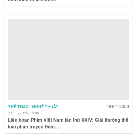
#IG-218330
THỂ THAO - NGHỆ THUẬT
27/11/2025, 15:06
Liên hoan Phim Việt Nam lần thứ XXIV: Giải thưởng thể
loại phim truyện Điện...