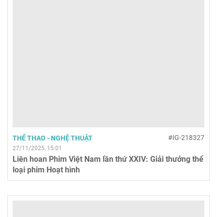
#IG-218327
THỂ THAO - NGHỆ THUẬT
27/11/2025, 15:01
Liên hoan Phim Việt Nam lần thứ XXIV: Giải thưởng thể
loại phim Hoạt hình