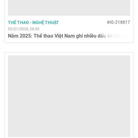
#IG-218817
THỂ THAO - NGHỆ THUẬT
02/01/2026, 06:00
Năm 2025: Thể thao Việt Nam ghi nhiều dấu ấn lịch sử