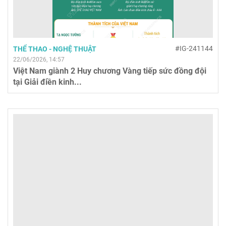
#IG-241144
THỂ THAO - NGHỆ THUẬT
22/06/2026, 14:57
Việt Nam giành 2 Huy chương Vàng tiếp sức đồng đội
tại Giải điền kinh...