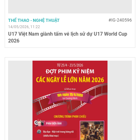
#IG-240596
THỂ THAO - NGHỆ THUẬT
14/05/2026, 11:22
U17 Việt Nam giành tấm vé lịch sử dự U17 World Cup
2026