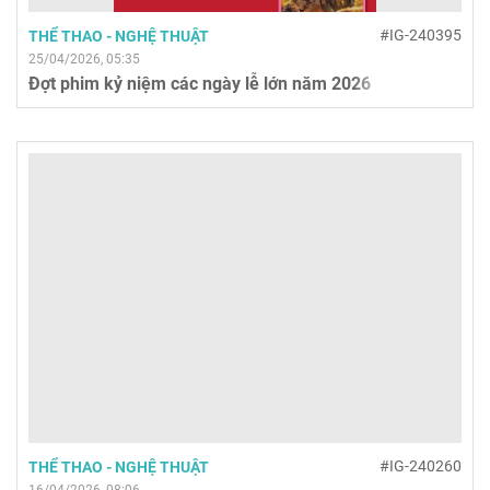
#IG-240395
THỂ THAO - NGHỆ THUẬT
25/04/2026, 05:35
Đợt phim kỷ niệm các ngày lễ lớn năm 2026
#IG-240260
THỂ THAO - NGHỆ THUẬT