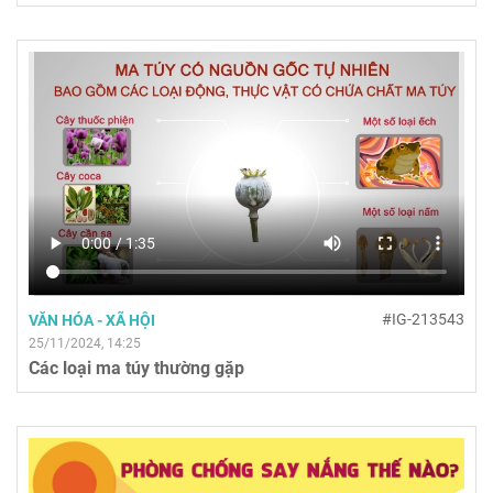
#IG-213543
VĂN HÓA - XÃ HỘI
25/11/2024, 14:25
Các loại ma túy thường gặp