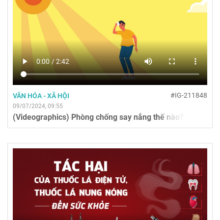
#IG-211848
VĂN HÓA - XÃ HỘI
09/07/2024, 09:55
(Videographics) Phòng chống say nắng thế nào?