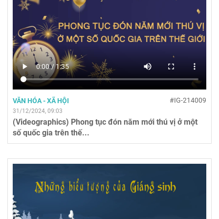
#IG-214009
VĂN HÓA - XÃ HỘI
31/12/2024, 09:03
(Videographics) Phong tục đón năm mới thú vị ở một
số quốc gia trên thế...