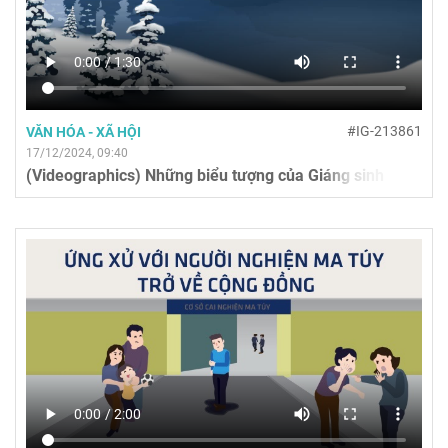
#IG-213861
VĂN HÓA - XÃ HỘI
17/12/2024, 09:40
(Videographics) Những biểu tượng của Giáng sinh