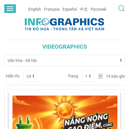
English
Français
Español
中文
Русский
VIDEOGRAPHICS
Hiển thị
Trang
19
bản ghi