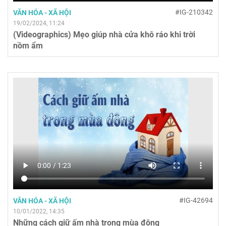
#IG-210342
VĂN HÓA - XÃ HỘI
19/02/2024, 11:24
(Videographics) Mẹo giúp nhà cửa khô ráo khi trời
nồm ẩm
#IG-42694
VĂN HÓA - XÃ HỘI
10/01/2022, 14:35
Những cách giữ ấm nhà trong mùa đông