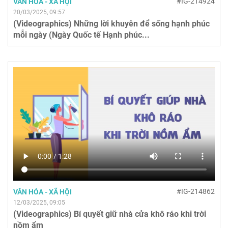
#IG-214924
VĂN HÓA - XÃ HỘI
20/03/2025, 09:57
(Videographics) Những lời khuyên để sống hạnh phúc
mỗi ngày (Ngày Quốc tế Hạnh phúc...
#IG-214862
VĂN HÓA - XÃ HỘI
12/03/2025, 09:05
(Videographics) Bí quyết giữ nhà cửa khô ráo khi trời
nồm ẩm