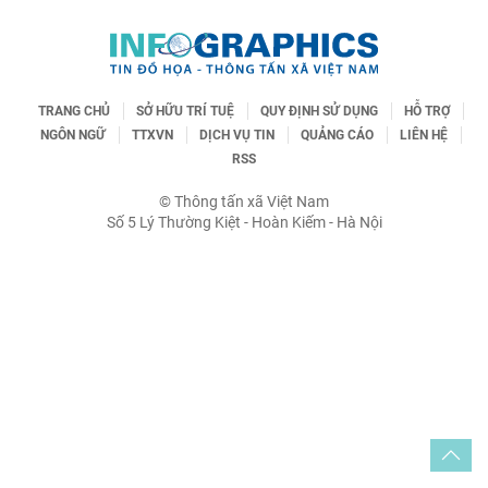
TRANG CHỦ
SỞ HỮU TRÍ TUỆ
QUY ĐỊNH SỬ DỤNG
HỖ TRỢ
NGÔN NGỮ
TTXVN
DỊCH VỤ TIN
QUẢNG CÁO
LIÊN HỆ
RSS
© Thông tấn xã Việt Nam
Số 5 Lý Thường Kiệt - Hoàn Kiếm - Hà Nội