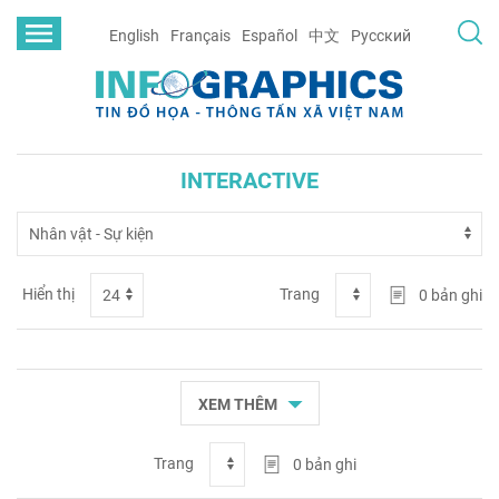
English
Français
Español
中文
Русский
INTERACTIVE
Hiển thị
Trang
0
bản ghi
XEM THÊM
Trang
0
bản ghi