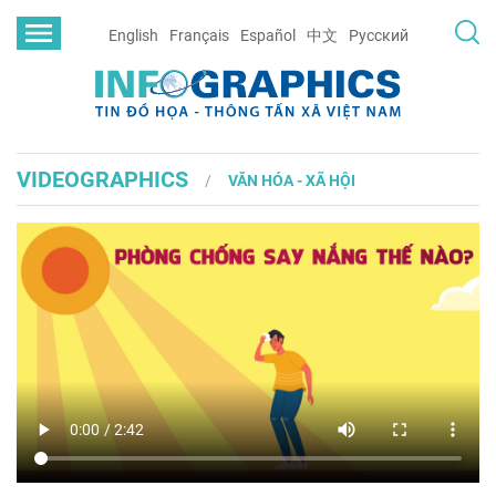
English
Français
Español
中文
Русский
VIDEOGRAPHICS
VĂN HÓA - XÃ HỘI