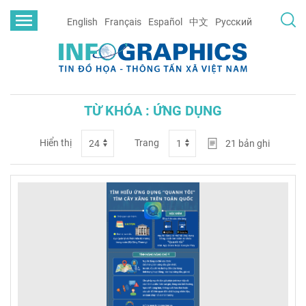
English
Français
Español
中文
Русский
TỪ KHÓA : ỨNG DỤNG
Hiển thị
Trang
21
bản ghi