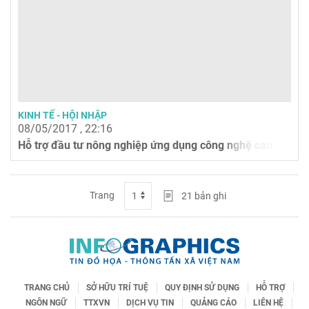
KINH TẾ - HỘI NHẬP
08/05/2017 , 22:16
Hỗ trợ đầu tư nông nghiệp ứng dụng công nghệ cao
Trang
21
bản ghi
TRANG CHỦ
SỞ HỮU TRÍ TUỆ
QUY ĐỊNH SỬ DỤNG
HỖ TRỢ
NGÔN NGỮ
TTXVN
DỊCH VỤ TIN
QUẢNG CÁO
LIÊN HỆ