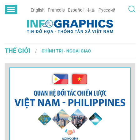
English
Français
Español
中文
Русский
THẾ GIỚI
CHÍNH TRỊ - NGOẠI GIAO