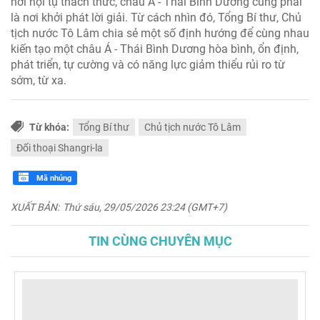
nơi hội tụ thách thức, châu Á - Thái Bình Dương cũng phải
là nơi khởi phát lời giải. Từ cách nhìn đó, Tổng Bí thư, Chủ
tịch nước Tô Lâm chia sẻ một số định hướng để cùng nhau
kiến tạo một châu Á - Thái Bình Dương hòa bình, ổn định,
phát triển, tự cường và có năng lực giảm thiểu rủi ro từ
sớm, từ xa.
Từ khóa:
Tổng Bí thư
Chủ tịch nước Tô Lâm
Đối thoại Shangri-la
Mã nhúng
XUẤT BẢN:
Thứ sáu, 29/05/2026 23:24 (GMT+7)
TIN CÙNG CHUYÊN MỤC