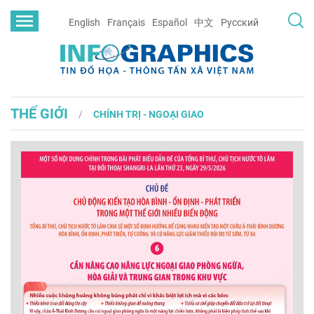
English
Français
Español
中文
Русский
THẾ GIỚI
CHÍNH TRỊ - NGOẠI GIAO