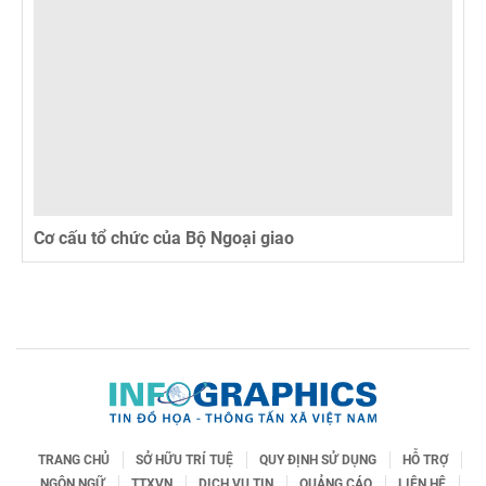
Cơ cấu tổ chức của Bộ Ngoại giao
TRANG CHỦ
SỞ HỮU TRÍ TUỆ
QUY ĐỊNH SỬ DỤNG
HỖ TRỢ
NGÔN NGỮ
TTXVN
DỊCH VỤ TIN
QUẢNG CÁO
LIÊN HỆ