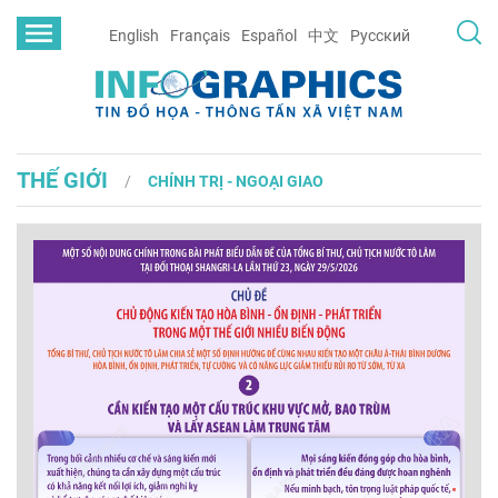
English
Français
Español
中文
Русский
THẾ GIỚI
CHÍNH TRỊ - NGOẠI GIAO