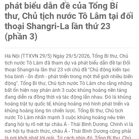
phát biểu dẫn đề của Tổng Bí
thư, Chủ tịch nước Tô Lâm tại đối
thoại Shangri-La lần thứ 23
(phần 3)
Hà Nội (TTXVN 29/5) Ngày 29/5/2026, Tổng Bí thư, Chủ
tịch nước Tô Lâm đã tham dự và phát biểu dẫn đề tại Đối
thoại Shangri-la lần thứ 23 với chủ đề "Chủ động kiến tạo
hòa bình - ổn định - phát triển trong một thế giới nhiều biến
động". Tổng Bí thư, Chủ tịch nước Tô Lâm cho rằng những
bất ổn hiện nay phản ánh 3 cuộc khủng hoảng nền tảng
đang diễn ra đồng thời và tác động lẫn nhau. Đó là khủng
hoảng trật tự quốc tế, khủng hoảng mô hình phát triển và
khủng hoảng lòng tin chiến lược. Tổng Bí thư, Chủ tịch
nước Tô Lâm nhấn mạnh 3 cuộc khủng hoảng nêu trên
đang hội tụ rõ nét tại châu Á - Thái Bình Dương. Chính vì là
nơi hội tụ thách thức, châu Á - Thái Bình Dương cũng phải
là nơi khởi phát lời giải. Từ cách nhìn đó, Tổng Bí thư, Chủ