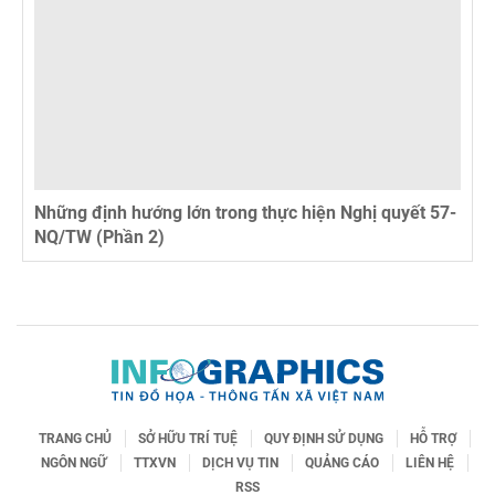
Những định hướng lớn trong thực hiện Nghị quyết 57-
NQ/TW (Phần 2)
TRANG CHỦ
SỞ HỮU TRÍ TUỆ
QUY ĐỊNH SỬ DỤNG
HỖ TRỢ
NGÔN NGỮ
TTXVN
DỊCH VỤ TIN
QUẢNG CÁO
LIÊN HỆ
RSS