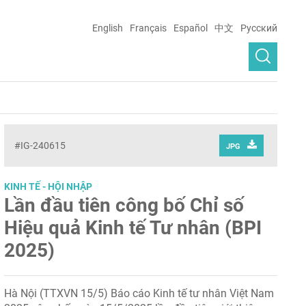
English
Français
Español
中文
Русский
#IG-240615
JPG
KINH TẾ - HỘI NHẬP
Lần đầu tiên công bố Chỉ số
Hiệu quả Kinh tế Tư nhân (BPI
2025)
Hà Nội (TTXVN 15/5) Báo cáo Kinh tế tư nhân Việt Nam