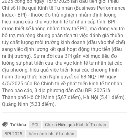
2025 công bố ngày 15/5/2025 lần đầu tiên giới thiệu
Chỉ số Hiệu quả Kinh tế Tư nhân (Business Performance
Index - BPI) - thước đo thử nghiệm nhằm định lượng
hiệu năng của khu vực kinh tế tư nhân cấp tỉnh. BPI
được thiết kế không nhằm thay thế PCI, mà đóng vai trò
bổ trợ, mở rộng khung phân tích từ việc đánh giá thuần
túy chất lượng môi trường kinh doanh (đầu vào thể chế)
sang việc định lượng kết quả hoạt động thực tiễn (đầu
ra thị trường). Sự ra đời của BPI gắn với mục tiêu đo
lường sự phát triển của khu vực kinh tế tư nhân tại các
địa phương, hiệu quả việc triển khai các chương trình
hành động thực hiện Nghị quyết số 68-NQ/TW ngày
4/5/2025 của Bộ Chính trị về phát triển kinh tế tư nhân.
Theo báo cáo, 3 địa phương dẫn đầu BPI 2025 là:
Thành phố Hồ Chí Minh (5,67 điểm), Hà Nội (5,41 điểm),
Quảng Ninh (5,33 điểm).
Từ khóa:
PCI
Chỉ số Hiệu quả Kinh tế Tư nhân
BPI 2025
báo cáo kinh tế tư nhân