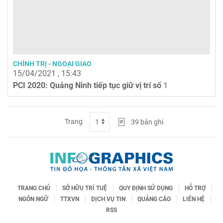
CHÍNH TRỊ - NGOẠI GIAO
15/04/2021 , 15:43
PCI 2020: Quảng Ninh tiếp tục giữ vị trí số 1
Trang
39
bản ghi
TRANG CHỦ
SỞ HỮU TRÍ TUỆ
QUY ĐỊNH SỬ DỤNG
HỖ TRỢ
NGÔN NGỮ
TTXVN
DỊCH VỤ TIN
QUẢNG CÁO
LIÊN HỆ
RSS