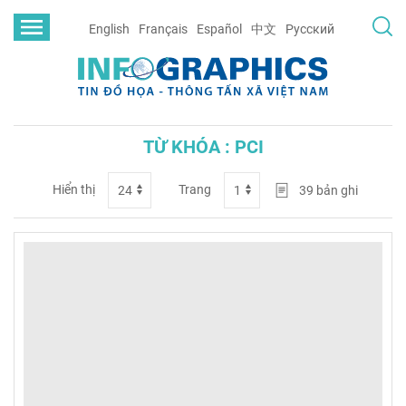
English
Français
Español
中文
Русский
TỪ KHÓA : PCI
Hiển thị
Trang
39
bản ghi