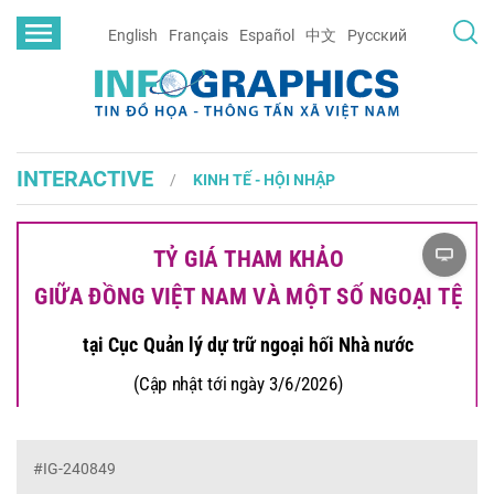
English
Français
Español
中文
Русский
INTERACTIVE
KINH TẾ - HỘI NHẬP
#IG-240849