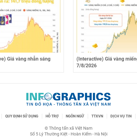
ive) Giá vàng nhẫn sáng
(Interactive) Giá vàng miế
7/8/2026
QUY ĐỊNH SỬ DỤNG
HỖ TRỢ
NGÔN NGỮ
TTXVN
DỊCH VỤ TIN
© Thông tấn xã Việt Nam
Số 5 Lý Thường Kiệt - Hoàn Kiếm - Hà Nội