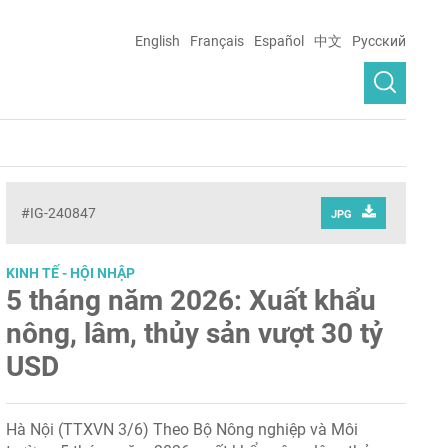
English
Français
Español
中文
Русский
#IG-240847
JPG
KINH TẾ - HỘI NHẬP
5 tháng năm 2026: Xuất khẩu
nông, lâm, thủy sản vượt 30 tỷ
USD
Hà Nội (TTXVN 3/6) Theo Bộ Nông nghiệp và Môi