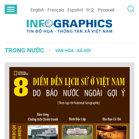
English
Français
Español
中文
Русский
TRONG NƯỚC
VĂN HÓA - XÃ HỘI