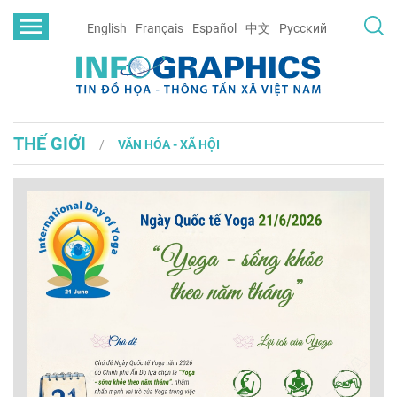
English
Français
Español
中文
Русский
THẾ GIỚI
VĂN HÓA - XÃ HỘI