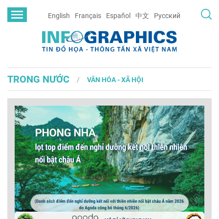
English
Français
Español
中文
Русский
TRONG NƯỚC
VĂN HÓA - XÃ HỘI