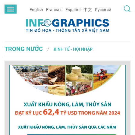
English
Français
Español
中文
Русский
TRONG NƯỚC
KINH TẾ - HỘI NHẬP