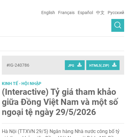
English
Français
Español
中文
Русский
#IG-240786
JPG
HTML5(.ZIP)
KINH TẾ - HỘI NHẬP
(Interactive) Tỷ giá tham khảo
giữa Đồng Việt Nam và một số
ngoại tệ ngày 29/5/2026
Hà Nội (TTXVN 29/5) Ngân hàng Nhà nước công bố tỷ