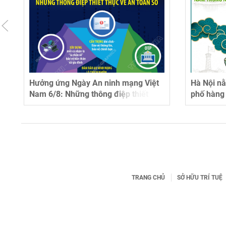
Hưởng ứng Ngày An ninh mạng Việt
Hà Nội n
Nam 6/8: Những thông điệp thiết
phố hàng 
thực về an toàn số
đường ph
TRANG CHỦ
SỞ HỮU TRÍ TUỆ