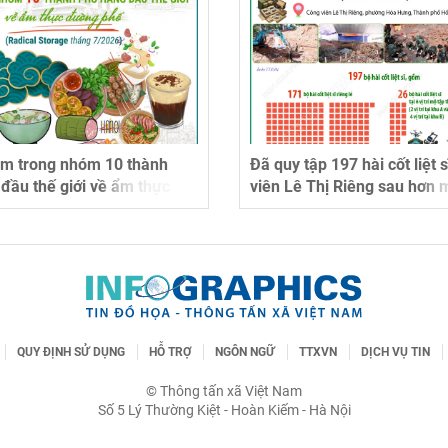
ằm trong nhóm 10 thành
Đã quy tập 197 hài cốt liệt s
đầu thế giới về ẩm thực
viên Lê Thị Riêng sau hơn 
ố
tìm kiếm
QUY ĐỊNH SỬ DỤNG
HỖ TRỢ
NGÔN NGỮ
TTXVN
DỊCH VỤ TIN
© Thông tấn xã Việt Nam
Số 5 Lý Thường Kiệt - Hoàn Kiếm - Hà Nội