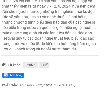
Huế 2024 với chủ đề “Di sản văn hóa với hội nhập và
phát triển” diễn ra từ ngày 7 - 12/6/2024, hứa hẹn đem
đến cho người tham dự những trải nghiệm mới lạ, độc
đáo về văn hóa, lịch sử và nghệ thuật, là nơi hội tụ
những chương trình biểu diễn hấp dẫn của các nghệ sĩ
tiêu biểu trong nước và quốc tế, giới thiệu nghệ thuật ca
múa nhạc cung đình và các làn điệu dân ca độc đáo…
Festival quy tụ các đoàn nghệ thuật tiêu biểu, đặc sắc
trong nước và quốc tế, dự kiến thu hút hàng trăm nghìn
lượt du khách trong và ngoài nước tham dự.
Từ khóa:
Festival
Huế
Mã nhúng
XUẤT BẢN:
Thứ sáu, 07/06/2024 05:50 (GMT+7)