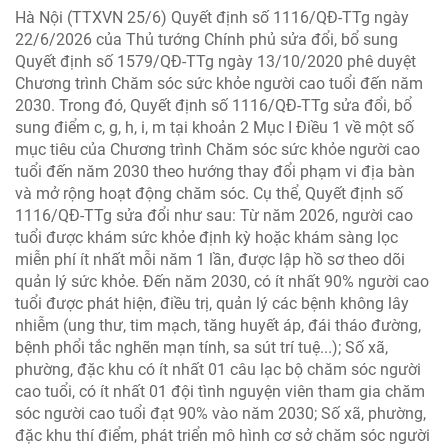
Hà Nội (TTXVN 25/6) Quyết định số 1116/QĐ-TTg ngày
22/6/2026 của Thủ tướng Chính phủ sửa đổi, bổ sung
Quyết định số 1579/QĐ-TTg ngày 13/10/2020 phê duyệt
Chương trình Chăm sóc sức khỏe người cao tuổi đến năm
2030. Trong đó, Quyết định số 1116/QĐ-TTg sửa đổi, bổ
sung điểm c, g, h, i, m tại khoản 2 Mục I Điều 1 về một số
mục tiêu của Chương trình Chăm sóc sức khỏe người cao
tuổi đến năm 2030 theo hướng thay đổi phạm vi địa bàn
và mở rộng hoạt động chăm sóc. Cụ thể, Quyết định số
1116/QĐ-TTg sửa đổi như sau: Từ năm 2026, người cao
tuổi được khám sức khỏe định kỳ hoặc khám sàng lọc
miễn phí ít nhất mỗi năm 1 lần, được lập hồ sơ theo dõi
quản lý sức khỏe. Đến năm 2030, có ít nhất 90% người cao
tuổi được phát hiện, điều trị, quản lý các bệnh không lây
nhiễm (ung thư, tim mạch, tăng huyết áp, đái tháo đường,
bệnh phổi tắc nghẽn mạn tính, sa sút trí tuệ...); Số xã,
phường, đặc khu có ít nhất 01 câu lạc bộ chăm sóc người
cao tuổi, có ít nhất 01 đội tình nguyện viên tham gia chăm
sóc người cao tuổi đạt 90% vào năm 2030; Số xã, phường,
đặc khu thí điểm, phát triển mô hình cơ sở chăm sóc người