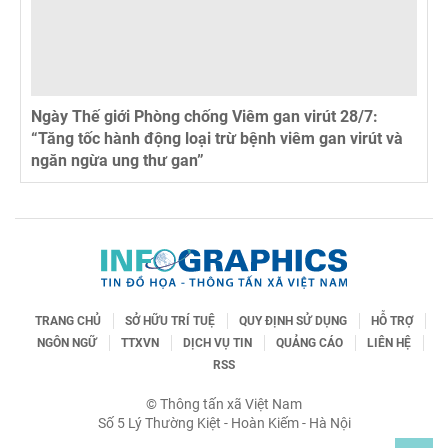
Ngày Thế giới Phòng chống Viêm gan virút 28/7:
“Tăng tốc hành động loại trừ bệnh viêm gan virút và
ngăn ngừa ung thư gan”
TRANG CHỦ
SỞ HỮU TRÍ TUỆ
QUY ĐỊNH SỬ DỤNG
HỖ TRỢ
NGÔN NGỮ
TTXVN
DỊCH VỤ TIN
QUẢNG CÁO
LIÊN HỆ
RSS
© Thông tấn xã Việt Nam
Số 5 Lý Thường Kiệt - Hoàn Kiếm - Hà Nội