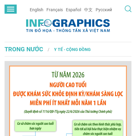
English
Français
Español
中文
Русский
TRONG NƯỚC
Y TẾ - CỘNG ĐỒNG