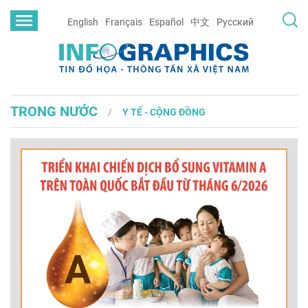
English
Français
Español
中文
Русский
TRONG NƯỚC
Y TẾ - CỘNG ĐỒNG