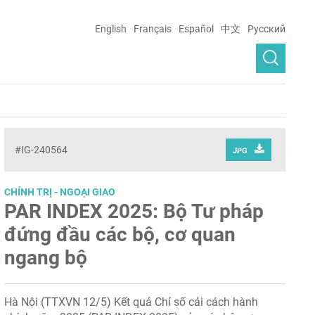
English
Français
Español
中文
Русский
#IG-240564
JPG
CHÍNH TRỊ - NGOẠI GIAO
PAR INDEX 2025: Bộ Tư pháp
đứng đầu các bộ, cơ quan
ngang bộ
Hà Nội (TTXVN 12/5) Kết quả Chỉ số cải cách hành