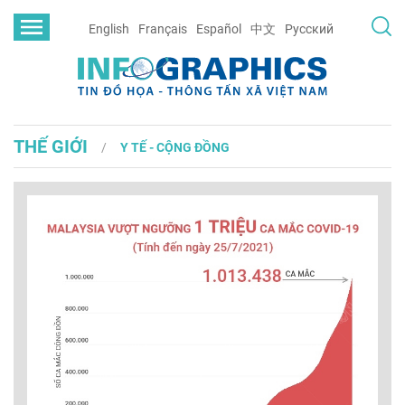
English
Français
Español
中文
Русский
THẾ GIỚI
Y TẾ - CỘNG ĐỒNG