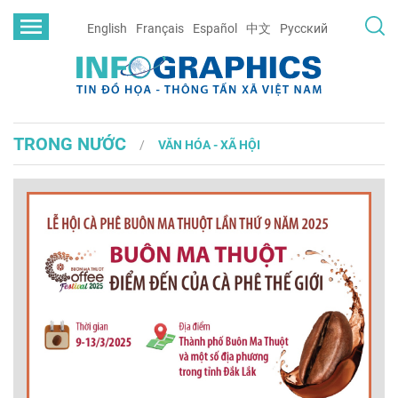
English
Français
Español
中文
Русский
TRONG NƯỚC
VĂN HÓA - XÃ HỘI