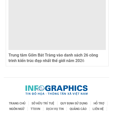
Trung tâm Gốm Bát Tràng vào danh sách 26 công
trình kiến trúc đẹp nhất thế giới năm 2026
TRANG CHỦ
SỞ HỮU TRÍ TUỆ
QUY ĐỊNH SỬ DỤNG
HỖ TRỢ
NGÔN NGỮ
TTXVN
DỊCH VỤ TIN
QUẢNG CÁO
LIÊN HỆ