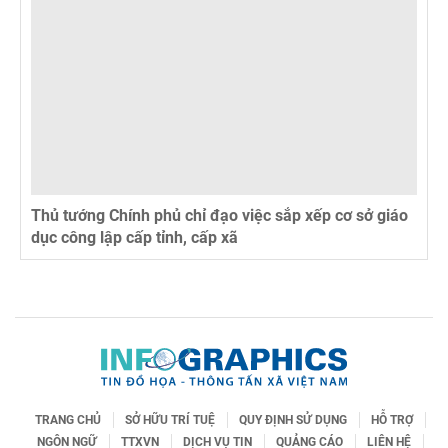
Thủ tướng Chính phủ chỉ đạo việc sắp xếp cơ sở giáo
dục công lập cấp tỉnh, cấp xã
TRANG CHỦ
SỞ HỮU TRÍ TUỆ
QUY ĐỊNH SỬ DỤNG
HỖ TRỢ
NGÔN NGỮ
TTXVN
DỊCH VỤ TIN
QUẢNG CÁO
LIÊN HỆ