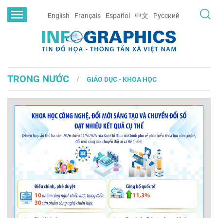
English
Français
Español
中文
Русский
TRONG NƯỚC
GIÁO DỤC - KHOA HỌC