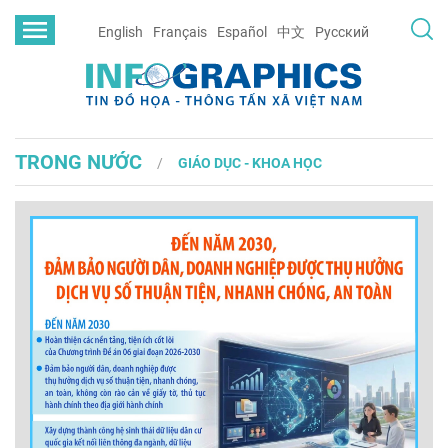
English
Français
Español
中文
Русский
TRONG NƯỚC
GIÁO DỤC - KHOA HỌC