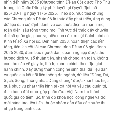
nhìn đến năm 2035 (Chương trình Đề án 06) được Phó Thủ
tướng Hồ Quốc Dũng ký phê duyệt tại Quyết định số
826/QĐ-TTg ngày 11/5/2026. Theo đó, mục tiêu chung
của Chương trình Đề án 06 là thúc đẩy phát triển, ứng dụng
dữ liệu dân cư, định danh và xác thực điện tử mạnh mẽ,
toàn diện, sâu rộng trong mọi lĩnh vực để thúc đẩy chuyển
đổi số quốc gia, phục vụ hiệu quả các trụ cột Chính phủ số,
Kinh tế số, Xã hội số. Đến năm 2030, hoàn thiện các nền
tảng, tiện ích cốt lõi của Chương trình Đề án 06 giai đoạn
2026-2030, đảm bảo người dân, doanh nghiệp được thụ
hưởng dịch vụ số thuận tiện, nhanh chóng, an toàn, không
còn rào cản về giấy tờ, thủ tục hành chính theo địa giới
hành chính. Xây dựng thành công hệ sinh thái dữ liệu dân
cư quốc gia kết nối liên thông đa ngành, dữ liệu “Đúng, Đủ,
Sạch, Sống, Thống nhất, Dùng chung” được khai thác hiệu
quả phục vụ phát triển kinh tế - xã hội và yêu cầu quản trị,
điều hành đất nước góp phần đưa Việt Nam trở thành
quốc gia có tiềm lực, trình độ khoa học, công nghệ và đổi
mới sáng tạo tiên tiến, thuộc nhóm dẫn đầu các nước thu
nhập trung bình cao.