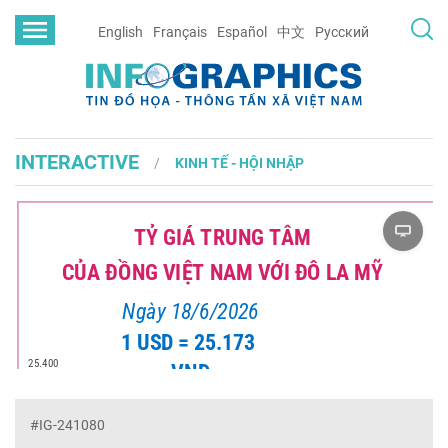
English
Français
Español
中文
Русский
INTERACTIVE
KINH TẾ - HỘI NHẬP
#IG-241080