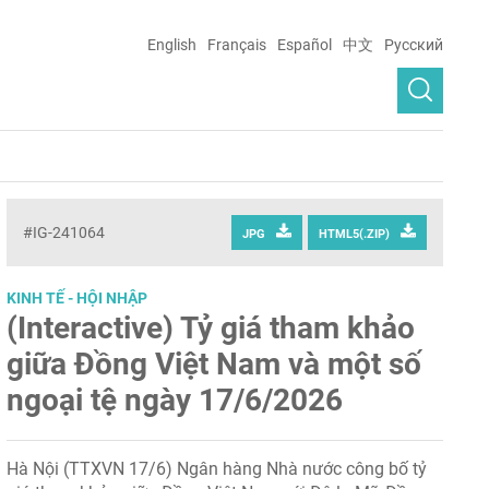
English
Français
Español
中文
Русский
#IG-241064
JPG
HTML5(.ZIP)
KINH TẾ - HỘI NHẬP
(Interactive) Tỷ giá tham khảo
giữa Đồng Việt Nam và một số
ngoại tệ ngày 17/6/2026
Hà Nội (TTXVN 17/6) Ngân hàng Nhà nước công bố tỷ