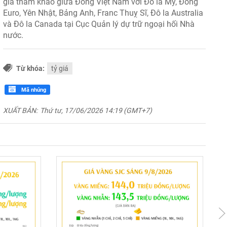
giá tham khảo giữa Đồng Việt Nam với Đô la Mỹ, Đồng
Euro, Yên Nhật, Bảng Anh, Franc Thuỵ Sĩ, Đô la Australia
và Đô la Canada tại Cục Quản lý dự trữ ngoại hối Nhà
nước.
Từ khóa:
tỷ giá
Mã nhúng
XUẤT BẢN:
Thứ tư, 17/06/2026 14:19 (GMT+7)