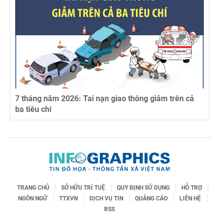
7 tháng năm 2026: Tai nạn giao thông giảm trên cả
ba tiêu chí
TRANG CHỦ
SỞ HỮU TRÍ TUỆ
QUY ĐỊNH SỬ DỤNG
HỖ TRỢ
NGÔN NGỮ
TTXVN
DỊCH VỤ TIN
QUẢNG CÁO
LIÊN HỆ
RSS