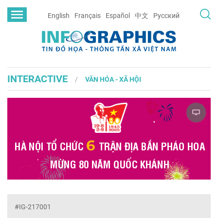
English
Français
Español
中文
Русский
INTERACTIVE
VĂN HÓA - XÃ HỘI
#IG-217001