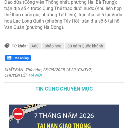
Đảo dừa (Công viên Thống nhất, phường Hai Bà Trưng);
trận địa số 4 trước Cung Thể thao dưới nước (Khu liên hợp
thể thao quốc gia, phường Từ Liêm); trận địa số 5 tại Vườn
hoa Lạc Long Quân (phường Tây Hồ); trận địa số 6 tại hồ
Văn Quán (phường Hà Đông).
Từ khóa:
A80
pháo hoa
80 năm Quốc khánh
Mã nhúng
XUẤT BẢN:
Thứ năm, 28/08/2025 15:20 (GMT+7)
CHUYÊN ĐỀ:
HÀ NỘI
TIN CÙNG CHUYÊN MỤC