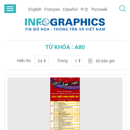
English
Français
Español
中文
Русский
TỪ KHÓA : A80
Hiển thị
Trang
60
bản ghi