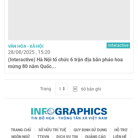
Interactive
VĂN HÓA - XÃ HỘI
28/08/2025 , 15:20
(Interactive) Hà Nội tổ chức 6 trận địa bắn pháo hoa
mừng 80 năm Quốc...
Trang
60
bản ghi
TRANG CHỦ
SỞ HỮU TRÍ TUỆ
QUY ĐỊNH SỬ DỤNG
HỖ TRỢ
NGÔN NGỮ
TTXVN
DỊCH VỤ TIN
QUẢNG CÁO
LIÊN HỆ