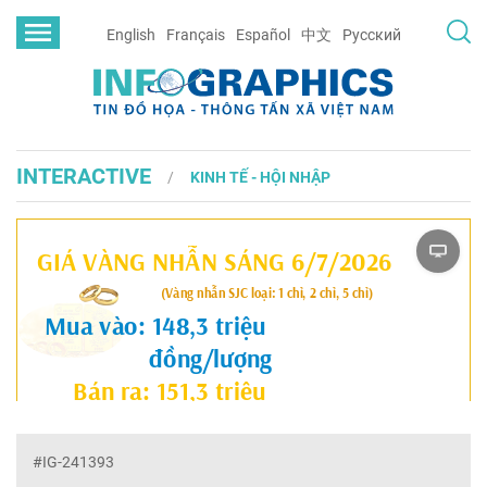
English
Français
Español
中文
Русский
INTERACTIVE
KINH TẾ - HỘI NHẬP
#IG-241393