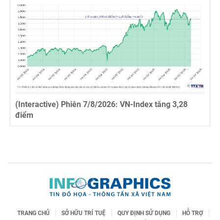
tive) Phiên 7/8/2026: VN-Index tăng 3,28
(Interact
25.463 V
TRANG CHỦ
SỞ HỮU TRÍ TUỆ
QUY ĐỊNH SỬ DỤNG
HỖ TRỢ