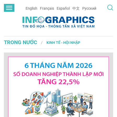
English
Français
Español
中文
Русский
TRONG NƯỚC
KINH TẾ - HỘI NHẬP