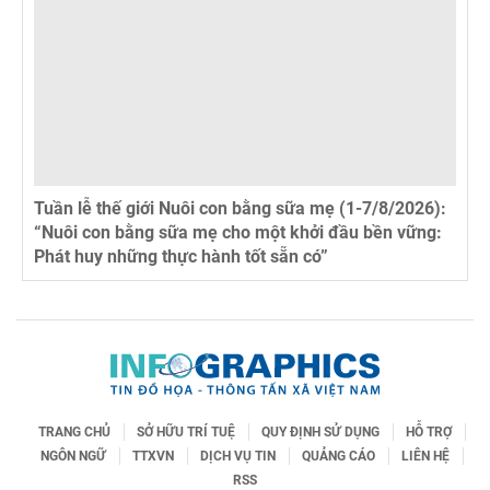
Tuần lễ thế giới Nuôi con bằng sữa mẹ (1-7/8/2026):
“Nuôi con bằng sữa mẹ cho một khởi đầu bền vững:
Phát huy những thực hành tốt sẵn có”
TRANG CHỦ
SỞ HỮU TRÍ TUỆ
QUY ĐỊNH SỬ DỤNG
HỖ TRỢ
NGÔN NGỮ
TTXVN
DỊCH VỤ TIN
QUẢNG CÁO
LIÊN HỆ
RSS