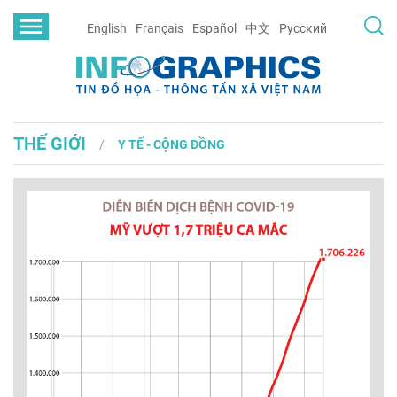
English
Français
Español
中文
Русский
THẾ GIỚI
Y TẾ - CỘNG ĐỒNG