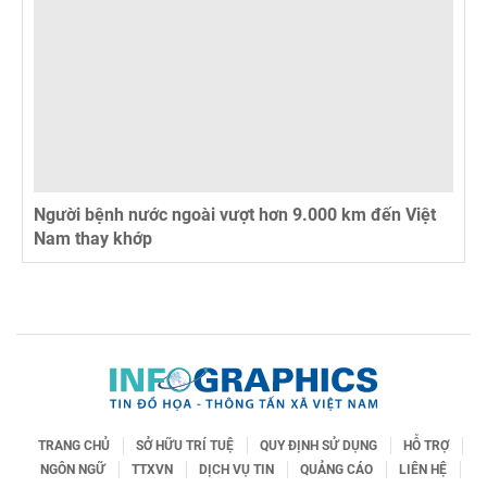
Người bệnh nước ngoài vượt hơn 9.000 km đến Việt
Nam thay khớp
TRANG CHỦ
SỞ HỮU TRÍ TUỆ
QUY ĐỊNH SỬ DỤNG
HỖ TRỢ
NGÔN NGỮ
TTXVN
DỊCH VỤ TIN
QUẢNG CÁO
LIÊN HỆ