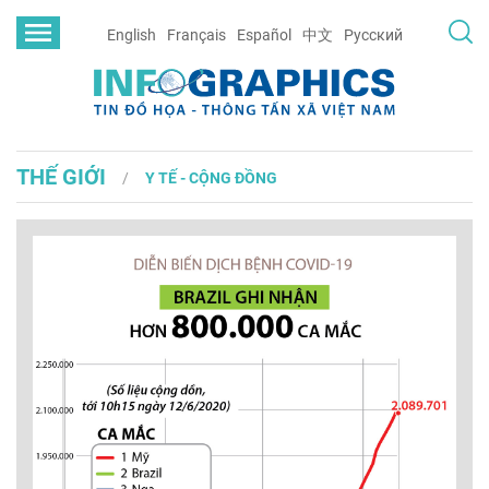
English
Français
Español
中文
Русский
THẾ GIỚI
Y TẾ - CỘNG ĐỒNG