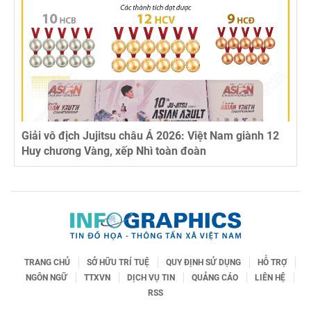
Giải vô địch Jujitsu châu Á 2026: Việt Nam giành 12
Huy chương Vàng, xếp Nhì toàn đoàn
TRANG CHỦ
SỞ HỮU TRÍ TUỆ
QUY ĐỊNH SỬ DỤNG
HỖ TRỢ
NGÔN NGỮ
TTXVN
DỊCH VỤ TIN
QUẢNG CÁO
LIÊN HỆ
RSS