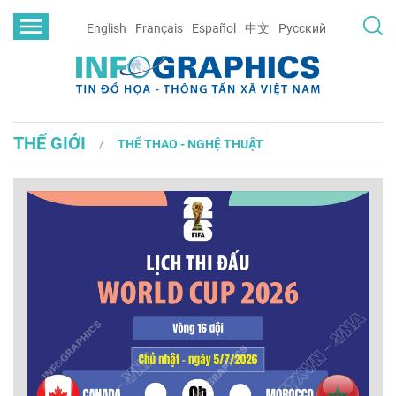
English
Français
Español
中文
Русский
THẾ GIỚI
THỂ THAO - NGHỆ THUẬT