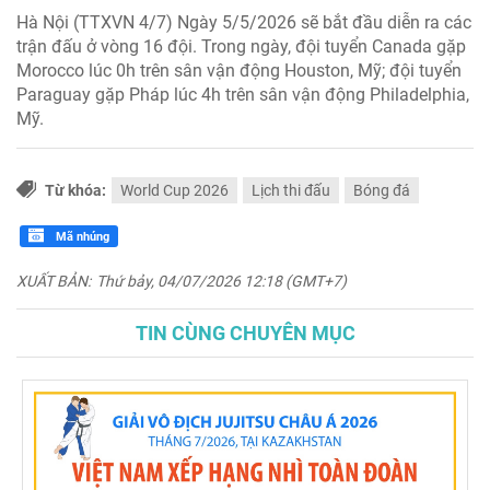
Hà Nội (TTXVN 4/7) Ngày 5/5/2026 sẽ bắt đầu diễn ra các
trận đấu ở vòng 16 đội. Trong ngày, đội tuyển Canada gặp
Morocco lúc 0h trên sân vận động Houston, Mỹ; đội tuyển
Paraguay gặp Pháp lúc 4h trên sân vận động Philadelphia,
Mỹ.
Từ khóa:
World Cup 2026
Lịch thi đấu
Bóng đá
Mã nhúng
XUẤT BẢN:
Thứ bảy, 04/07/2026 12:18 (GMT+7)
TIN CÙNG CHUYÊN MỤC