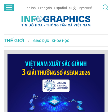
English
Français
Español
中文
Русский
THẾ GIỚI
GIÁO DỤC - KHOA HỌC