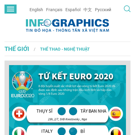
English
Français
Español
中文
Русский
THẾ GIỚI
THỂ THAO - NGHỆ THUẬT