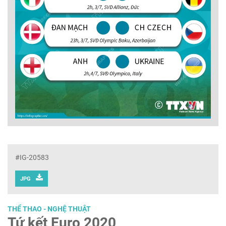
#IG-20583
JPG
THỂ THAO - NGHỆ THUẬT
Tứ kết Euro 2020