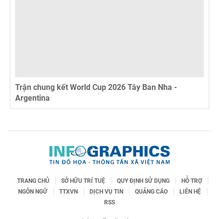
Trận chung kết World Cup 2026 Tây Ban Nha -
Argentina
TRANG CHỦ
SỞ HỮU TRÍ TUỆ
QUY ĐỊNH SỬ DỤNG
HỖ TRỢ
NGÔN NGỮ
TTXVN
DỊCH VỤ TIN
QUẢNG CÁO
LIÊN HỆ
RSS