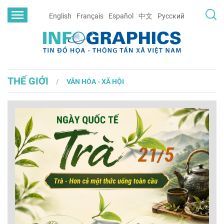
English
Français
Español
中文
Русский
THẾ GIỚI
VĂN HÓA - XÃ HỘI