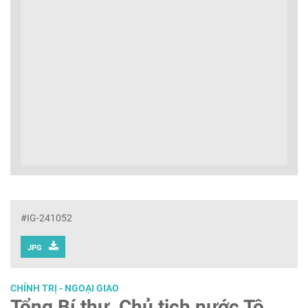
#IG-241052
JPG
CHÍNH TRỊ - NGOẠI GIAO
Tổng Bí thư, Chủ tịch nước Tô