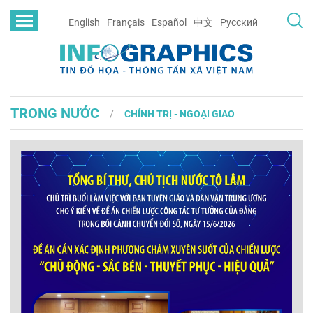
English
Français
Español
中文
Русский
TRONG NƯỚC
CHÍNH TRỊ - NGOẠI GIAO