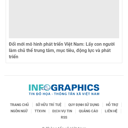
Đổi mới mô hình phát triển Việt Nam: Lấy con người
làm chủ thể trung tâm, mục tiêu, động lực và phát
triển
TRANG CHỦ
SỞ HỮU TRÍ TUỆ
QUY ĐỊNH SỬ DỤNG
HỖ TRỢ
NGÔN NGỮ
TTXVN
DỊCH VỤ TIN
QUẢNG CÁO
LIÊN HỆ
RSS