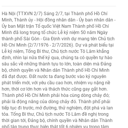
Hà Nội (TTXVN 2/7) Sáng 2/7, tại Thành phố Hồ Chí
Minh, Thành ủy - Hội đồng nhân dân - Ủy ban nhân dân -
Ủy ban Mặt trận Tổ quốc Việt Nam Thành phố Hồ Chí
Minh đã long trọng tổ chức Lễ kỷ niệm 50 năm Ngày
thành phố Sài Gòn - Gia Định vinh dự mang tên Chủ tịch
Hồ Chí Minh (2/7/1976 - 2/7/2026). Dự và phát biểu tại
Lễ kỷ niệm, Tổng Bí thư, Chủ tịch nước Tô Lâm khẳng
định, nhìn lại nửa thế kỷ qua, chúng ta có quyền tự hào
sâu sắc về những thành tựu to lớn, toàn diện mà Đảng
bộ, chính quyền và Nhân dân Thành phố Hồ Chí Minh
đã đạt được. Đất nước ta đang bước vào kỷ nguyên
phát triển mới, với yêu cầu cao hơn, nhiệm vụ nặng nề
hơn, thời cơ lớn hơn và thách thức cũng gay gắt hơn.
Thành phố Hồ Chí Minh phải hòa cùng dòng chảy đó;
phải là động năng của dòng chảy đó. Thành phố phải
tiếp tục đi trước, mở đường, thử nghiệm, đột phá và lan
tỏa. Tổng Bí thư, Chủ tịch nước Tô Lâm đề nghị trong
thời gian tới, Đảng bộ, chính quyền và Nhân dân Thành
phố tập trung thực hiện thật tốt 6 nhiệm vụ trọng tâm