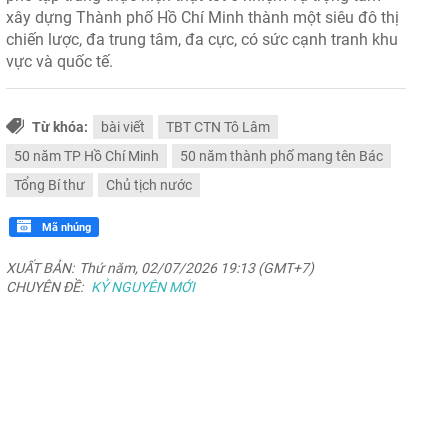
xây dựng Thành phố Hồ Chí Minh thành một siêu đô thị
chiến lược, đa trung tâm, đa cực, có sức cạnh tranh khu
vực và quốc tế.
Từ khóa:
bài viết
TBT CTN Tô Lâm
50 năm TP Hồ Chí Minh
50 năm thành phố mang tên Bác
Tổng Bí thư
Chủ tịch nước
Mã nhúng
XUẤT BẢN:
Thứ năm, 02/07/2026 19:13 (GMT+7)
CHUYÊN ĐỀ:
KỶ NGUYÊN MỚI