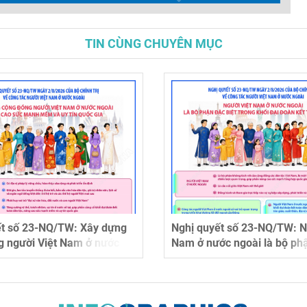
TIN CÙNG CHUYÊN MỤC
ết số 23-NQ/TW: Xây dựng
Nghị quyết số 23-NQ/TW: N
g người Việt Nam ở nước
Nam ở nước ngoài là bộ ph
âng cao sức mạnh mềm và
biệt trong khối đại đoàn kế
c gia
tộc