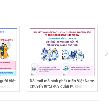
gười Việt
Đổi mới mô hình phát triển Việt Nam:
ận đặc
Chuyển từ tư duy quản lý, kiểm soát
t toàn dân
sang kiến tạo, dẫn dắt phát triển