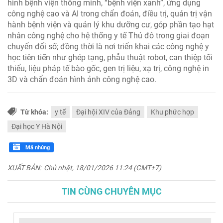
hình bệnh viện thông minh, “bệnh viện xanh”, ứng dụng
công nghệ cao và AI trong chẩn đoán, điều trị, quản trị vận
hành bệnh viện và quản lý khu dưỡng cư, góp phần tạo hạt
nhân công nghệ cho hệ thống y tế Thủ đô trong giai đoạn
chuyển đổi số; đồng thời là nơi triển khai các công nghệ y
học tiên tiến như ghép tạng, phẫu thuật robot, can thiệp tối
thiểu, liệu pháp tế bào gốc, gen trị liệu, xạ trị, công nghệ in
3D và chẩn đoán hình ảnh công nghệ cao.
Từ khóa:
y tế
Đại hội XIV của Đảng
Khu phức hợp
Đại học Y Hà Nội
Mã nhúng
XUẤT BẢN:
Chủ nhật, 18/01/2026 11:24 (GMT+7)
TIN CÙNG CHUYÊN MỤC