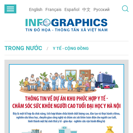
English
Français
Español
中文
Русский
TRONG NƯỚC
Y TẾ - CỘNG ĐỒNG