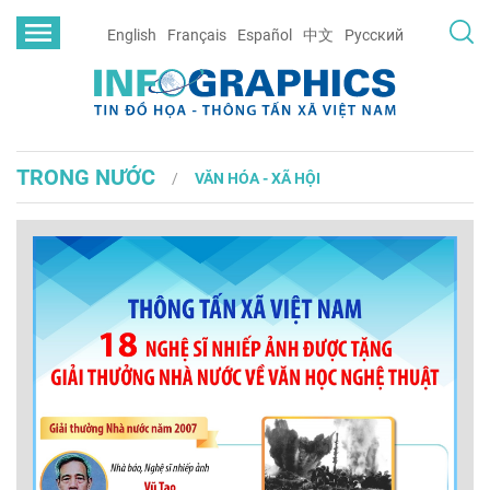
English
Français
Español
中文
Русский
TRONG NƯỚC
VĂN HÓA - XÃ HỘI