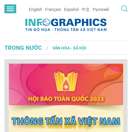
English
Français
Español
中文
Русский
TRONG NƯỚC
VĂN HÓA - XÃ HỘI