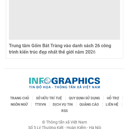
Trung tâm Gốm Bát Tràng vào danh sách 26 công
trình kiến trúc đẹp nhất thế giới năm 2026
TRANG CHỦ
SỞ HỮU TRÍ TUỆ
QUY ĐỊNH SỬ DỤNG
HỖ TRỢ
NGÔN NGỮ
TTXVN
DỊCH VỤ TIN
QUẢNG CÁO
LIÊN HỆ
RSS
© Thông tấn xã Việt Nam
Số 5 Lý Thường Kiệt - Hoàn Kiếm - Hà Nội