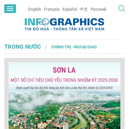
English
Français
Español
中文
Русский
TRONG NƯỚC
CHÍNH TRỊ - NGOẠI GIAO