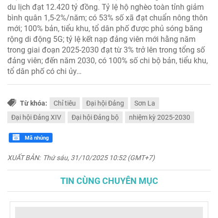
du lịch đạt 12.420 tỷ đồng. Tỷ lệ hộ nghèo toàn tỉnh giảm
bình quân 1,5-2%/năm; có 53% số xã đạt chuẩn nông thôn
mới; 100% bản, tiểu khu, tổ dân phố được phủ sóng băng
rộng di động 5G; tỷ lệ kết nạp đảng viên mới hằng năm
trong giai đoạn 2025-2030 đạt từ 3% trở lên trong tổng số
đảng viên; đến năm 2030, có 100% số chi bộ bản, tiểu khu,
tổ dân phố có chi ủy…
Từ khóa:
Chỉ tiêu
Đại hội Đảng
Sơn La
Đại hội Đảng XIV
Đại hội Đảng bộ
nhiệm kỳ 2025-2030
Mã nhúng
XUẤT BẢN:
Thứ sáu, 31/10/2025 10:52 (GMT+7)
TIN CÙNG CHUYÊN MỤC