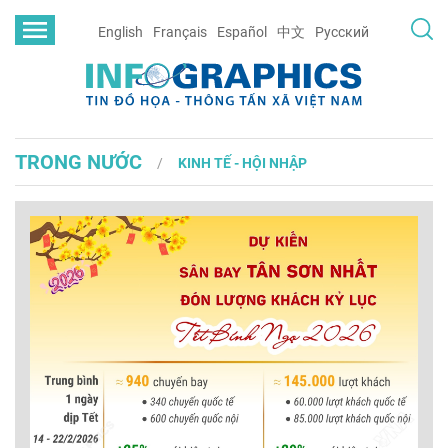
English
Français
Español
中文
Русский
TRONG NƯỚC
KINH TẾ - HỘI NHẬP