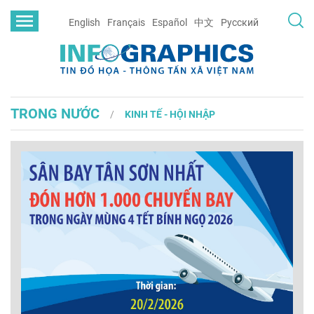
English
Français
Español
中文
Русский
TRONG NƯỚC
KINH TẾ - HỘI NHẬP