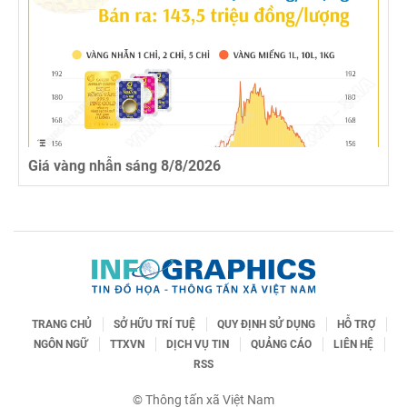
Giá vàng nhẫn sáng 8/8/2026
TRANG CHỦ
SỞ HỮU TRÍ TUỆ
QUY ĐỊNH SỬ DỤNG
HỖ TRỢ
NGÔN NGỮ
TTXVN
DỊCH VỤ TIN
QUẢNG CÁO
LIÊN HỆ
RSS
© Thông tấn xã Việt Nam