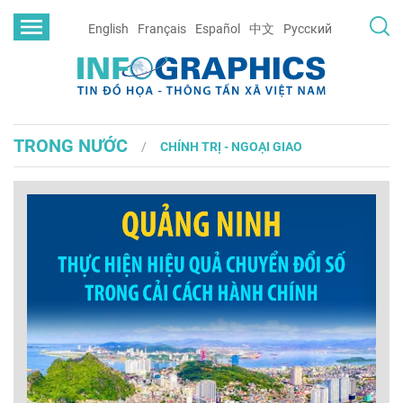
English
Français
Español
中文
Русский
TRONG NƯỚC
CHÍNH TRỊ - NGOẠI GIAO